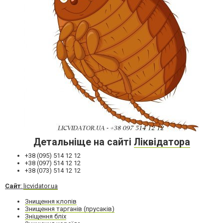
Детальніще на сайті
Ліквідатора
+38 (095) 514 12 12
+38 (097) 514 12 12
+38 (073) 514 12 12
Сайт
:
licvidator.ua
Знищення клопів
Знищення тарганів (прусаків)
Зніщення бліх