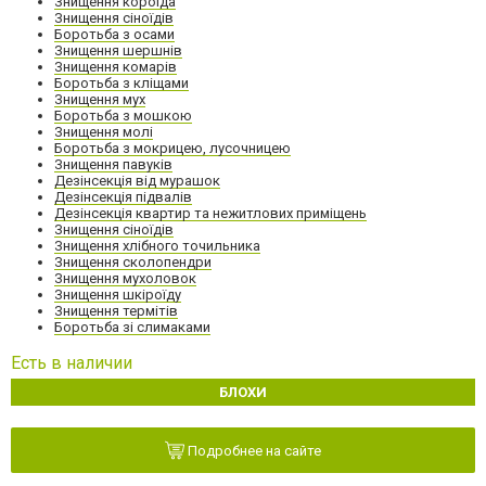
Знищення короїда
Знищення сіноїдів
Боротьба з осами
Знищення шершнів
Знищення комарів
Боротьба з кліщами
Знищення мух
Боротьба з мошкою
Знищення молі
Боротьба з мокрицею, лусочницею
Знищення павуків
Дезінсекція від мурашок
Дезінсекція підвалів
Дезінсекція квартир та нежитлових приміщень
Знищення сіноїдів
Знищення хлібного точильника
Знищення сколопендри
Знищення мухоловок
Знищення шкіроїду
Знищення термітів
Боротьба зі слимаками
Есть в наличии
БЛОХИ
Подробнее на сайте