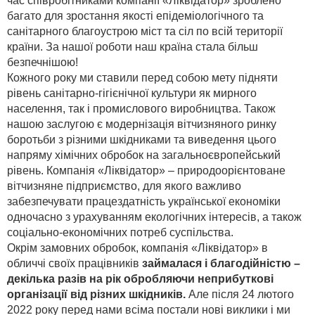
час співробітниками компанії «Ліквідатор» зроблено
багато для зростання якості епідеміологічного та
санітарного благоустрою міст та сіл по всій території
країни. За нашої роботи наш країна стала більш
безпечнішою!
Кожного року ми ставили перед собою мету підняти
рівень санітарно-гігієнічної культури як мирного
населення, так і промислового виробництва. Також
нашою заслугою є модернізація вітчизняного ринку
боротьби з різними шкідниками та виведення цього
напряму хімічних обробок на загальноєвропейський
рівень. Компанія «Ліквідатор» – природоорієнтоване
вітчизняне підприємство, для якого важливо
забезпечувати працездатність української економіки
одночасно з урахуванням екологічних інтересів, а також
соціально-економічних потреб суспільства.
Окрім замовних обробок, компанія «Ліквідатор» в
обличчі своїх працівників
займалася і благодійністю –
декілька разів на рік обробляючи неприбуткові
організації від різних шкідників.
Але після 24 лютого
2022 року перед нами всіма постали нові виклики і ми