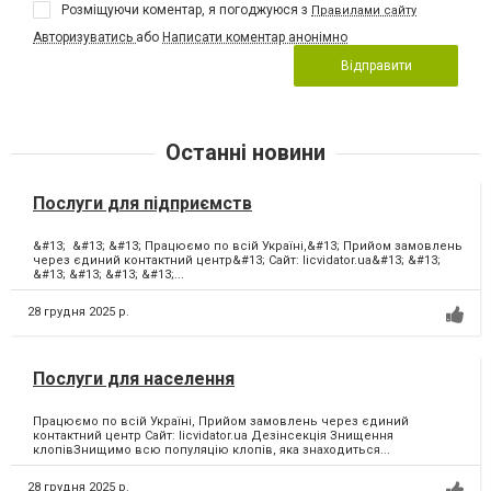
Розміщуючи коментар, я погоджуюся з
Правилами сайту
Авторизуватись
або
Написати коментар анонімно
Відправити
Останні новини
Послуги для підприємств
&#13; &#13; &#13; Працюємо по всій Україні,&#13; Прийом замовлень
через єдиний контактний центр&#13; Сайт: licvidator.ua&#13; &#13;
&#13; &#13; &#13; &#13;...
28 грудня 2025 р.
Послуги для населення
Працюємо по всій Україні, Прийом замовлень через єдиний
контактний центр Сайт: licvidator.ua Дезінсекція Знищення
клопівЗнищимо всю популяцію клопів, яка знаходиться...
28 грудня 2025 р.