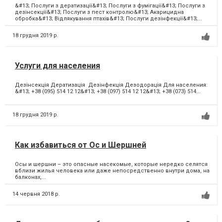
&#13; Послуги з дератизації&#13; Послуги з фумігації&#13; Послуги з
дезінсекції&#13; Послуги з пест контролю&#13; Акарицидна
обробка&#13; Відлякування птахів&#13; Послуги дезінфекції&#13;...
18 грудня 2019 р.
Услуги для населения
Дезінсекція Дератизація Дезінфекція Дезодорація Для населения:
&#13; +38 (095) 514 12 12&#13; +38 (097) 514 12 12&#13; +38 (073) 514...
18 грудня 2019 р.
Как избавиться от Ос и Шершней
Осы и шершни – это опасные насекомые, которые нередко селятся
вблизи жилья человека или даже непосредственно внутри дома, на
балконах,...
14 червня 2018 р.