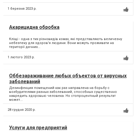
1 березня 2023 р.
Акарицидна обробка
Кліщі - одна з тих різновидів комах, які представляють величезну
небезпеку для здоров'я людини. Вони можуть проживати на
території дачних...
1 лютого 2023 р.
Оббезараживание любых объектов от вирусных
заболеваний
Дезинфекция помещений как раз направлена на борьбу с
возбудителями разных заболеваний, способных существенно
навредить здоровью человека. Но стопроцентный результат
может...
28 грудня 2020 р.
Услуги для предприятий