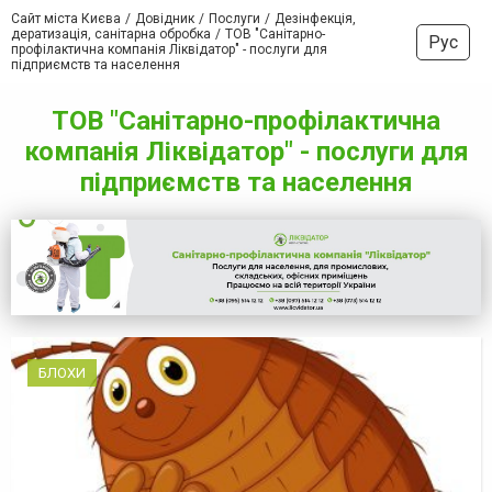
Сайт міста Києва
Довідник
Послуги
Дезінфекція,
дератизація, санітарна обробка
ТОВ "Санітарно-
Рус
профілактична компанія Ліквідатор" - послуги для
підприємств та населення
ТОВ "Санітарно-профілактична
компанія Ліквідатор" - послуги для
підприємств та населення
БЛОХИ