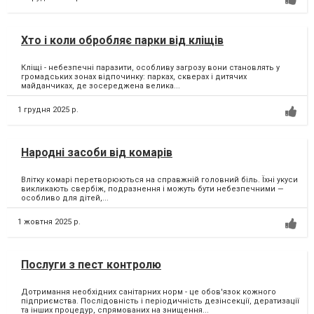
Хто і коли обробляє парки від кліщів
Кліщі - небезпечні паразити, особливу загрозу вони становлять у
громадських зонах відпочинку: парках, скверах і дитячих
майданчиках, де зосереджена велика...
1 грудня 2025 р.
Народні засоби від комарів
Влітку комарі перетворюються на справжній головний біль. Їхні укуси
викликають свербіж, подразнення і можуть бути небезпечними —
особливо для дітей,...
1 жовтня 2025 р.
Послуги з пест контролю
Дотримання необхідних санітарних норм - це обов'язок кожного
підприємства. Послідовність і періодичність дезінсекції, дератизації
та інших процедур, спрямованих на знищення...