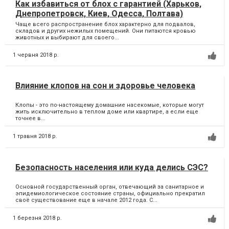
Как избавиться от блох с гарантией (Харьков,
Днепропетровск, Киев, Одесса, Полтава)
Чаще всего распространение блох характерно для подвалов,
складов и других нежилых помещений. Они питаются кровью
животных и выбирают для своего...
1 червня 2018 р.
Влияние клопов на сон и здоровье человека
Клопы - это по-настоящему домашние насекомые, которые могут
жить исключительно в теплом доме или квартире, а если еще
точнее в...
1 травня 2018 р.
Безопасность населения или куда делись СЭС?
Основной государственный орган, отвечающий за санитарное и
эпидемиологическое состояние страны, официально прекратил
своё существование еще в начале 2012 года. С...
1 березня 2018 р.