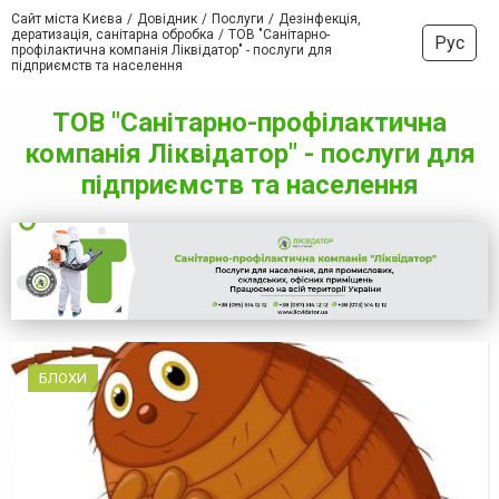
Сайт міста Києва
Довідник
Послуги
Дезінфекція,
дератизація, санітарна обробка
ТОВ "Санітарно-
Рус
профілактична компанія Ліквідатор" - послуги для
підприємств та населення
ТОВ "Санітарно-профілактична
компанія Ліквідатор" - послуги для
підприємств та населення
БЛОХИ