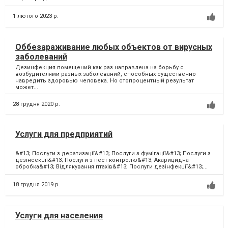
1 лютого 2023 р.
Оббезараживание любых объектов от вирусных
заболеваний
Дезинфекция помещений как раз направлена на борьбу с
возбудителями разных заболеваний, способных существенно
навредить здоровью человека. Но стопроцентный результат
может...
28 грудня 2020 р.
Услуги для предприятий
&#13; Послуги з дератизації&#13; Послуги з фумігації&#13; Послуги з
дезінсекції&#13; Послуги з пест контролю&#13; Акарицидна
обробка&#13; Відлякування птахів&#13; Послуги дезінфекції&#13;...
18 грудня 2019 р.
Услуги для населения