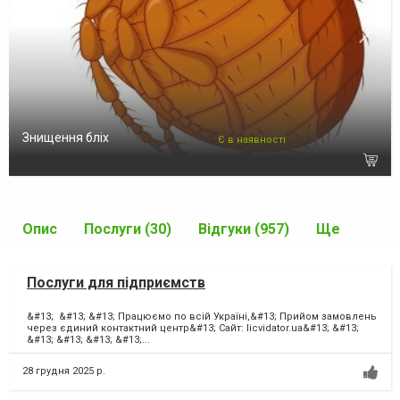
Знищення бліх
Є в наявності
Опис
Послуги (30)
Відгуки (957)
Ще
Послуги для підприємств
&#13; &#13; &#13; Працюємо по всій Україні,&#13; Прийом замовлень
через єдиний контактний центр&#13; Сайт: licvidator.ua&#13; &#13;
&#13; &#13; &#13; &#13;...
28 грудня 2025 р.