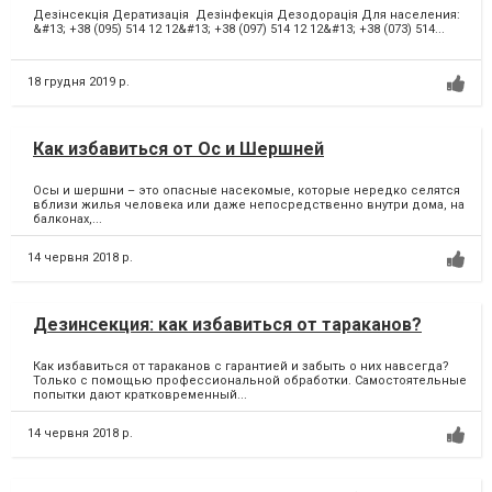
Дезінсекція Дератизація Дезінфекція Дезодорація Для населения:
&#13; +38 (095) 514 12 12&#13; +38 (097) 514 12 12&#13; +38 (073) 514...
18 грудня 2019 р.
Как избавиться от Ос и Шершней
Осы и шершни – это опасные насекомые, которые нередко селятся
вблизи жилья человека или даже непосредственно внутри дома, на
балконах,...
14 червня 2018 р.
Дезинсекция: как избавиться от тараканов?
Как избавиться от тараканов с гарантией и забыть о них навсегда?
Только с помощью профессиональной обработки. Самостоятельные
попытки дают кратковременный...
14 червня 2018 р.