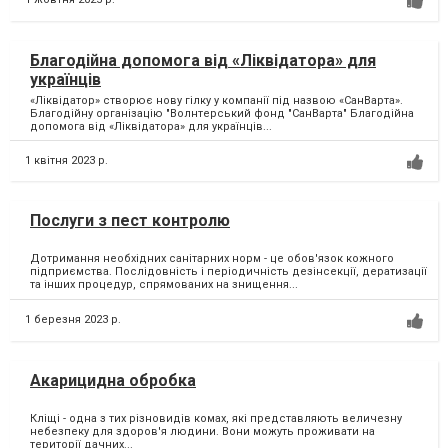
Благодійна допомога від «Ліквідатора» для
українців
«Ліквідатор» створює нову гілку у компанії під назвою «СанВарта».
Благодійну організацію "Волнтерський фонд "СанВарта" Благодійна
допомога від «Ліквідатора» для українців...
1 квітня 2023 р.
Послуги з пест контролю
Дотримання необхідних санітарних норм - це обов'язок кожного
підприємства. Послідовність і періодичність дезінсекції, дератизації
та інших процедур, спрямованих на знищення...
1 березня 2023 р.
Акарицидна обробка
Кліщі - одна з тих різновидів комах, які представляють величезну
небезпеку для здоров'я людини. Вони можуть проживати на
території дачних...