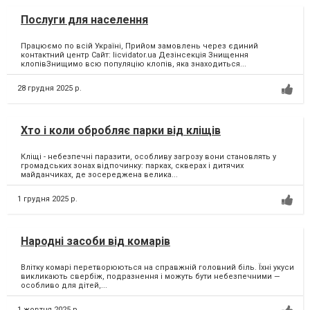
Послуги для населення
Працюємо по всій Україні, Прийом замовлень через єдиний
контактний центр Сайт: licvidator.ua Дезінсекція Знищення
клопівЗнищимо всю популяцію клопів, яка знаходиться...
28 грудня 2025 р.
Хто і коли обробляє парки від кліщів
Кліщі - небезпечні паразити, особливу загрозу вони становлять у
громадських зонах відпочинку: парках, скверах і дитячих
майданчиках, де зосереджена велика...
1 грудня 2025 р.
Народні засоби від комарів
Влітку комарі перетворюються на справжній головний біль. Їхні укуси
викликають свербіж, подразнення і можуть бути небезпечними —
особливо для дітей,...
1 жовтня 2025 р.