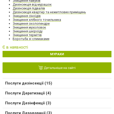
Знищення павуків
Дезінсекція від мурашок
Дезінсекція підвалів
Дезінсекція квартир та нежитлових приміщень
Знищення сіноїдів
Знищення хлібного точильника
Знищення сколопендри
Знищення мухоловок
Знищення шкіроїду
Знищення термітів
Боротьба зі слимаками
Є в наявності
МУРАХИ
Детальніше на сайті
Послуги дезінсекції (15)
Послуги Дератизації (4)
Послуги Дезінфекції (3)
Послуги Дезодорації (3)