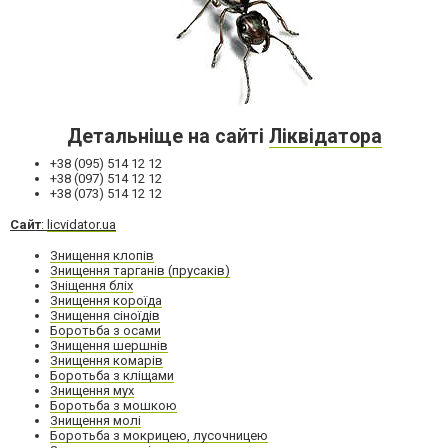
Детальніще на сайті
Ліквідатора
+38 (095) 514 12 12
+38 (097) 514 12 12
+38 (073) 514 12 12
Сайт
:
licvidator.ua
Знищення клопів
Знищення тарганів (прусаків)
Зніщення бліх
Знищення короїда
Знищення сіноїдів
Боротьба з осами
Знищення шершнів
Знищення комарів
Боротьба з кліщами
Знищення мух
Боротьба з мошкою
Знищення молі
Боротьба з мокрицею, лусочницею