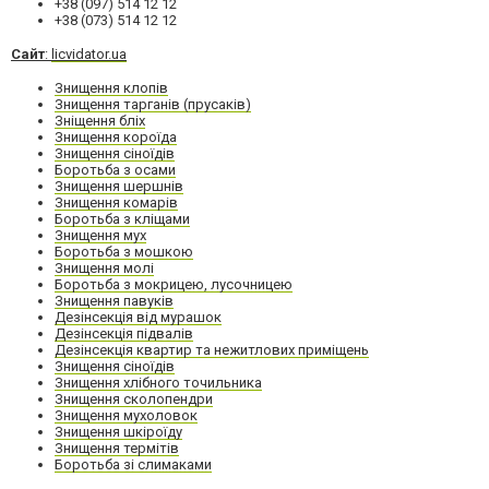
+38 (097) 514 12 12
+38 (073) 514 12 12
Сайт
:
licvidator.ua
Знищення клопів
Знищення тарганів (прусаків)
Зніщення бліх
Знищення короїда
Знищення сіноїдів
Боротьба з осами
Знищення шершнів
Знищення комарів
Боротьба з кліщами
Знищення мух
Боротьба з мошкою
Знищення молі
Боротьба з мокрицею, лусочницею
Знищення павуків
Дезінсекція від мурашок
Дезінсекція підвалів
Дезінсекція квартир та нежитлових приміщень
Знищення сіноїдів
Знищення хлібного точильника
Знищення сколопендри
Знищення мухоловок
Знищення шкіроїду
Знищення термітів
Боротьба зі слимаками