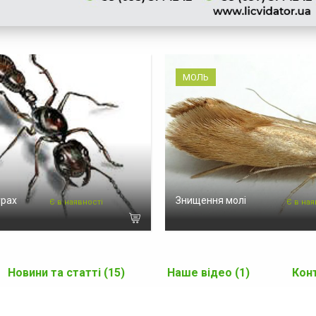
МОЛЬ
урах
Знищення молі
Є в наявності
Є в ная
Новини та статті (15)
Наше відео (1)
Кон