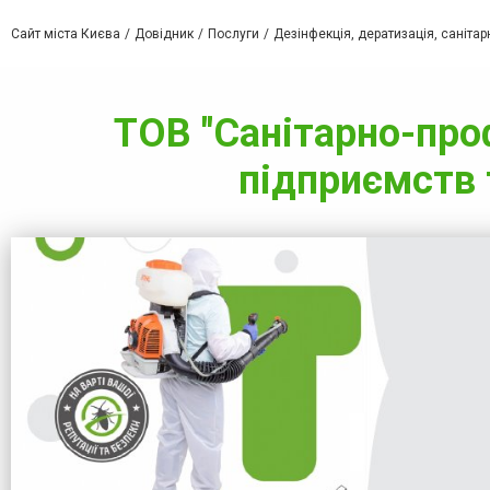
Сайт міста Києва
Довідник
Послуги
Дезінфекція, дератизація, саніта
ТОВ "Санітарно-проф
підприємств 