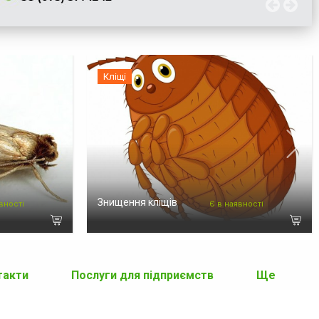
Кліщі
Знищення кліщів
вності
Є в наявності
такти
Послуги для підприємств
Ще