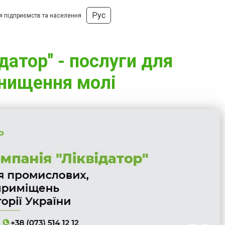
Рус
ля підприємств та населення
датор" - послуги для
Знищення молі