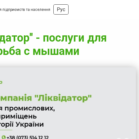
Рус
ля підприємств та населення
датор" - послуги для
орьба с мышами