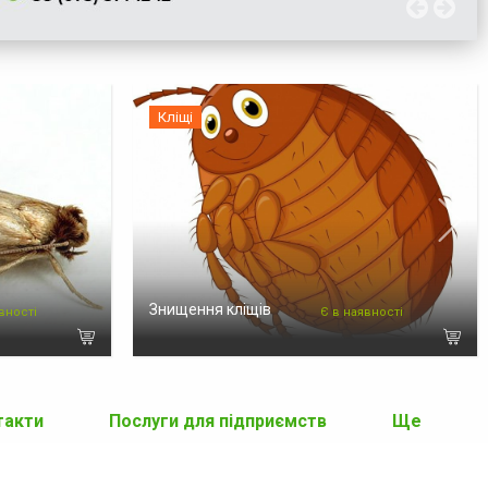
Кліщі
Знищення кліщів
вності
Є в наявності
такти
Послуги для підприємств
Ще