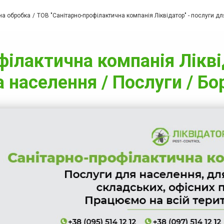
рна обробка
ТОВ "Санітарно-профілактична компанія Ліквідатор" - послуги д
ілактична компанія Лікві
а населення / Послуги / Б