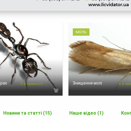
МОЛЬ
урах
Знищення молі
Є в наявності
Є в ная
Новини та статті (15)
Наше відео (1)
Кон