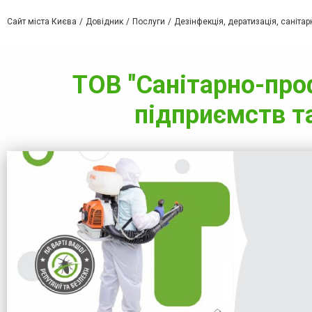
Сайт міста Києва
Довідник
Послуги
Дезінфекція, дератизація, саніта
ТОВ "Санітарно-проф
підприємств т